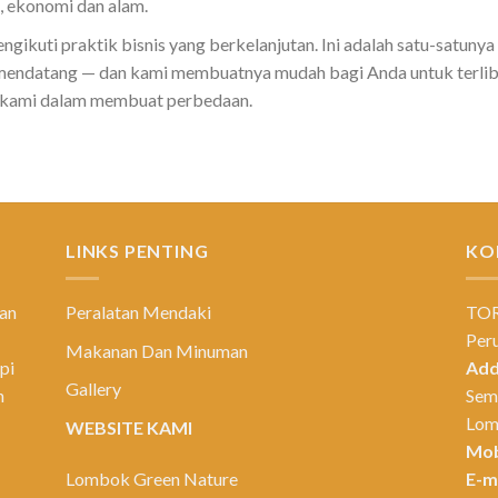
, ekonomi dan alam.
kuti praktik bisnis yang berkelanjutan. Ini adalah satu-satunya 
 mendatang — dan kami membuatnya mudah bagi Anda untuk terlib
 kami dalam membuat perbedaan.
LINKS PENTING
KO
ean
Peralatan Mendaki
TO
Per
Makanan Dan Minuman
pi
Add
Gallery
n
Sem
Lom
WEBSITE KAMI
Mob
Lombok Green Nature
E-ma