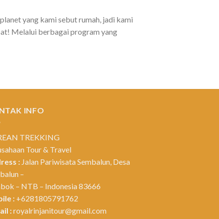
planet yang kami sebut rumah, jadi kami
at! Melalui berbagai program yang
NTAK INFO
REAN TREKKING
usahaan Tour & Travel
ress :
Jalan Pariwisata Sembalun, Desa
balun –
bok – NTB – Indonesia 83666
ile :
+6281805791762
il :
royalrinjanitour@gmail.com