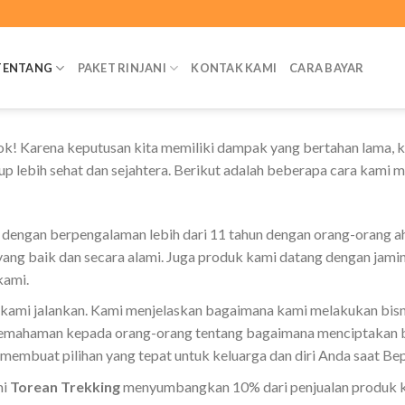
TENTANG
PAKET RINJANI
KONTAK KAMI
CARA BAYAR
sok! Karena keputusan kita memiliki dampak yang bertahan lama, 
p lebih sehat dan sejahtera. Berikut adalah beberapa cara kami 
dengan berpengalaman lebih dari 11 tahun dengan orang-orang a
ang baik dan secara alami. Juga produk kami datang dengan jami
kami.
 kami jalankan. Kami menjelaskan bagaimana kami melakukan bisnis
mahaman kepada orang-orang tentang bagaimana menciptakan bi
membuat pilihan yang tepat untuk keluarga dan diri Anda saat Bep
mi
Torean Trekking
menyumbangkan 10% dari penjualan produk ke